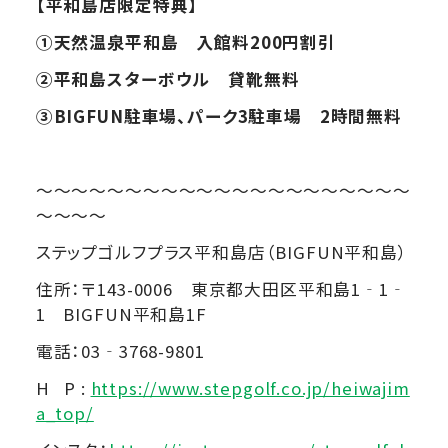
【平和島店限定特典】
①
天然温泉平和島 入館料200円割引
②
平和島スターボウル 貸靴無料
③BIGFUN
駐車場、パーク3駐車場 2時間無料
～～～～～～～～～～～～～～～～～～～～～
～～～～
ステップゴルフプラス平和島店（BIGFUN平和島）
住所：〒143-0006 東京都大田区平和島1‐1‐
1 BIGFUN平和島1F
電話：03‐3768-9801
H P :
https://www.stepgolf.co.jp/heiwajim
a_top/