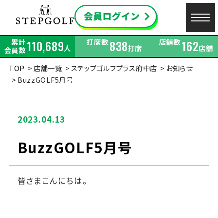
累計
打席数
店舗数
110,689
838
162
人
打席
店舗
会員数
TOP
店舗一覧
ステップゴルフプラス府中店
お知らせ
BuzzGOLF5月号
2023.04.13
BuzzGOLF5月号
皆さまこんにちは。