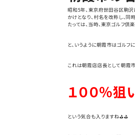
昭和5年、東京府世田谷区駒沢
かけとなり、村名を改称し、同
たっては、当時、東京ゴルフ倶
と、いうように朝霞市はゴルフに
これは朝霞店店長として朝霞
１００％狙い
という気合も入りますね⛳⛳