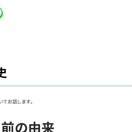
史
史
いてお話します。
名前の由来