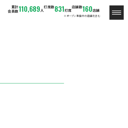
110,689
831
160
累計
打席数
店舗数
人
打席
店舗
会員数
※オープン準備中の店舗を含む