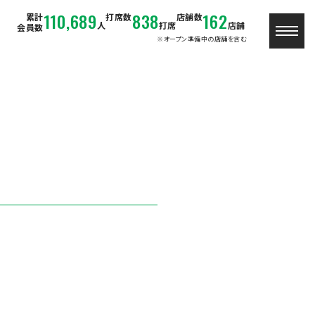
110,689
838
162
累計
打席数
店舗数
人
打席
店舗
会員数
※オープン準備中の店舗を含む