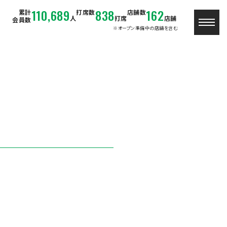
110,689
838
162
累計
打席数
店舗数
人
打席
店舗
会員数
※オープン準備中の店舗を含む