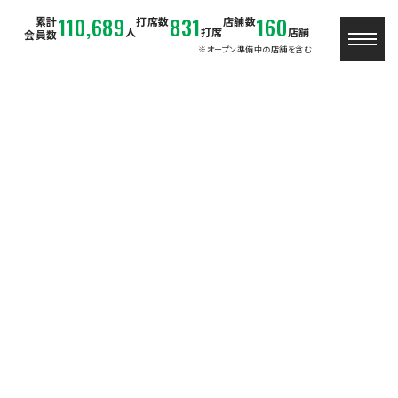
110,689
831
160
累計
打席数
店舗数
人
打席
店舗
会員数
※オープン準備中の店舗を含む