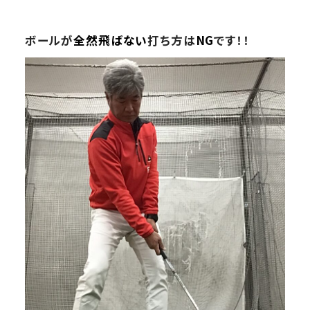
ボールが
全然飛ばない
打ち方は
NG
です！！