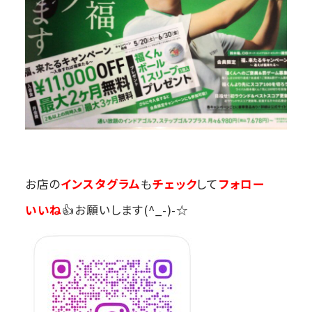
お店の
インスタグラム
も
チェック
して
フォロー
いいね
👍お願いします(^_-)-☆