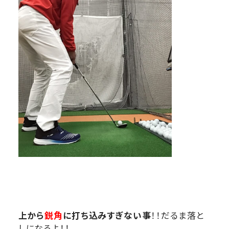
上から
鋭角
に打ち込みすぎない事
！！だるま落と
しになるよ！！