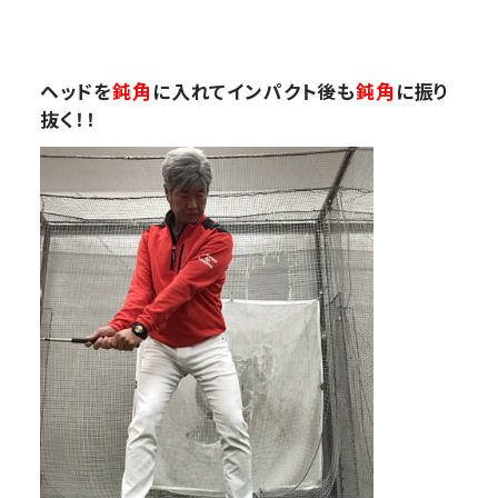
ヘッドを
鈍角
に入れてインパクト後も
鈍角
に振り
抜く！！