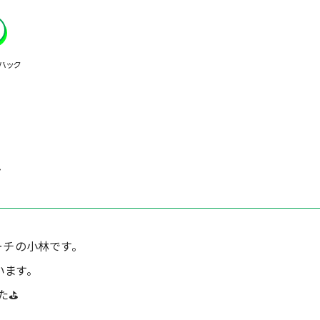
バック
ク
ーチの小林です。
います。
た⛳