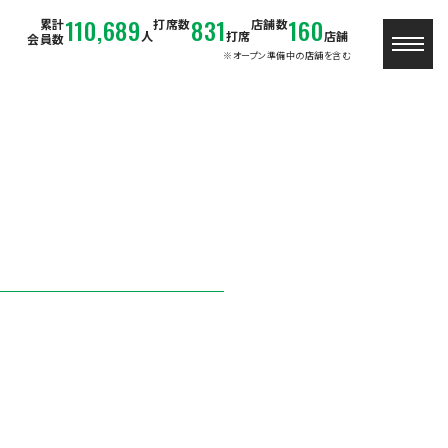
110,689
831
160
累計
打席数
店舗数
人
打席
店舗
会員数
※オープン準備中の店舗を含む