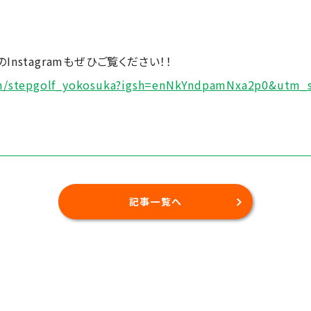
nstagramもぜひご覧ください！！
om/stepgolf_yokosuka?igsh=enNkYndpamNxa2p0&utm_
記事一覧へ