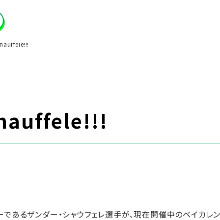
auffele!!!
auffele!!!
ーであるザンダー・シャウフェレ選手が、現在開催中のベイカレ