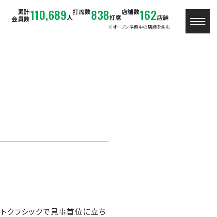
110,689
838
162
累計
打席数
店舗数
人
打席
店舗
会員数
※オープン準備中の店舗を含む
ントクラシックで見事首位に立ち