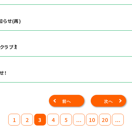
知らせ(再)
ラブ🏌️
せ！
前へ
次へ
1
2
3
4
5
...
10
20
...