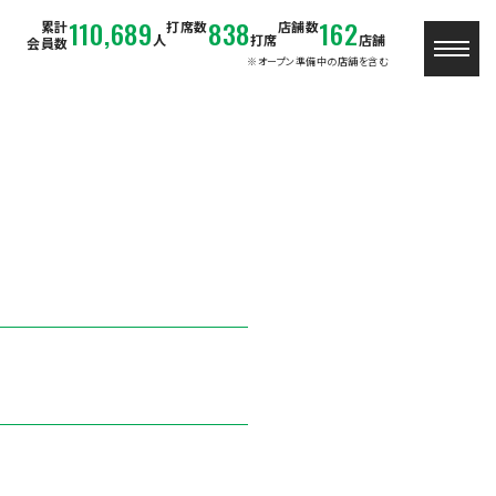
110,689
838
162
累計
打席数
店舗数
人
打席
店舗
会員数
※オープン準備中の店舗を含む