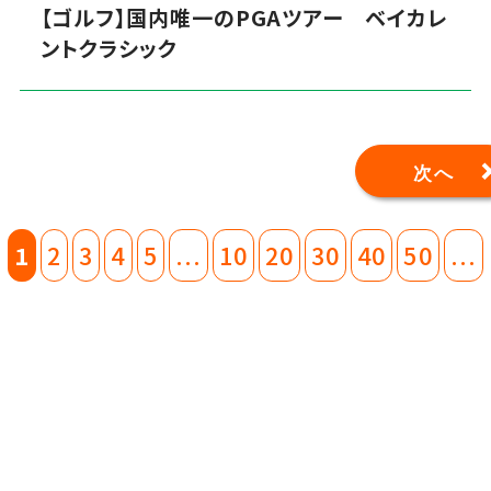
【ゴルフ】国内唯一のPGAツアー ベイカレ
ントクラシック
次へ
1
2
3
4
5
...
10
20
30
40
50
...