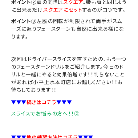
ポイント②
肩の向きは
スクエア
。腰も肩と同じよう
に出来るだけ
スクエアにセット
するのがコツです。
ポイント③
左腰の回転が制限されて両手がスム
ーズに返りフェースターンも自然に出来る様にな
ります。
次回はドライバースライスを直すための、もう一つ
のフェースターンドリルをご紹介します。今日のド
リルと一緒にやると
効果倍増
です！！判らないこと
があれば小平上水本町店にお越しください！！お
待ちしております！！
▼▼▼
続きはコチラ
▼▼▼
スライスでお悩みの方へ！！②
▼▼▼
他の練習方法はコチラ
▼▼▼