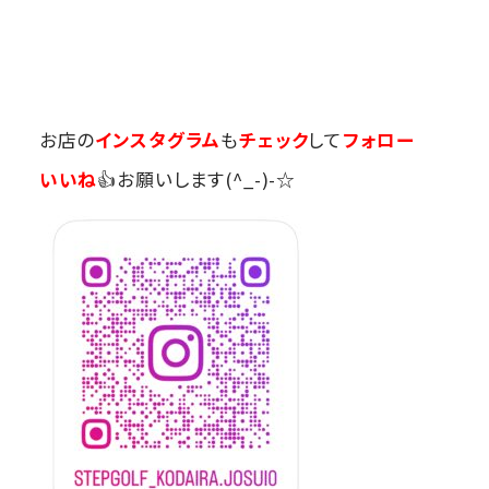
お店の
インスタグラム
も
チェック
して
フォロー
いいね
👍お願いします(^_-)-☆