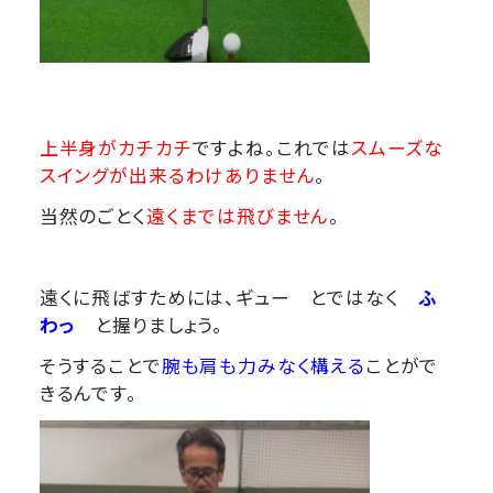
上半身がカチカチ
ですよね。これでは
スムーズな
スイングが出来るわけありません
。
当然のごとく
遠くまでは飛びません
。
遠くに飛ばすためには、ギュー とではなく
ふ
わっ
と握りましょう。
そうすることで
腕も肩も力みなく構える
ことがで
きるんです。