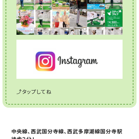
⤴タップしてね
中央線、西武国分寺線、西武多摩湖線国分寺駅
徒歩３分！