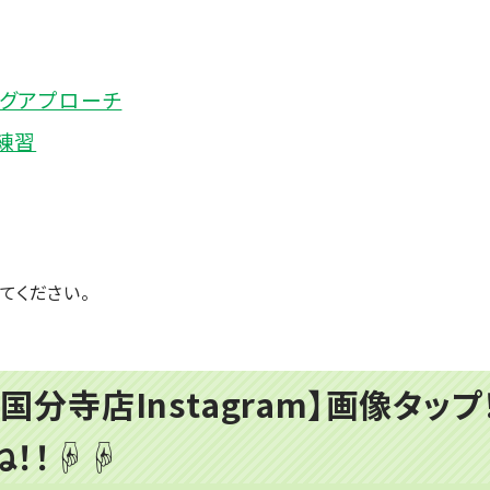
グアプローチ
練習
てください。
国分寺店Instagram】画像タッ
ね！！☟☟