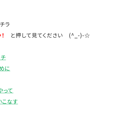
チラ
！
と押して見てください (^_-)-☆
ーチ
めに
やって
いこなす