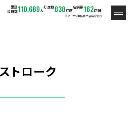
110,689
838
162
累計
打席数
店舗数
人
打席
店舗
会員数
※オープン準備中の店舗を含む
】ストローク