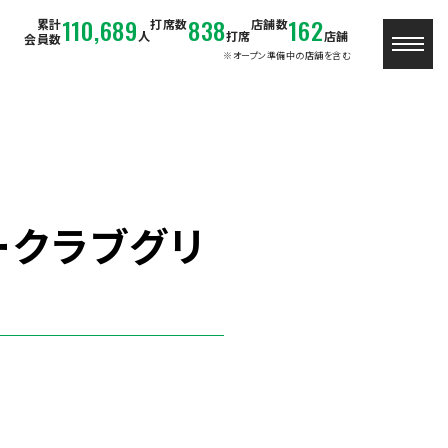
110,689
838
162
累計
打席数
店舗数
人
打席
店舗
会員数
※オープン準備中の店舗を含む
ークラブグリ