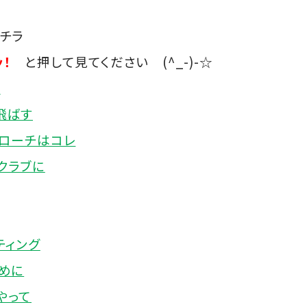
チラ
！
と押して見てください (^_-)-☆
ク
飛ばす
ローチはコレ
クラブに
ティング
めに
やって