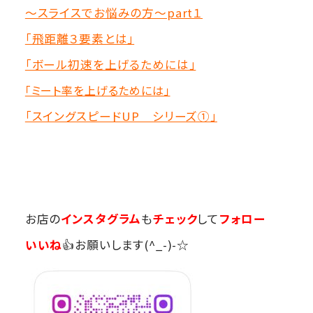
～スライスでお悩みの方～part１
「飛距離３要素とは」
「ボール初速を上げるためには」
「ミート率を上げるためには」
「スイングスピードUP シリーズ①」
お店の
インスタグラム
も
チェック
して
フォロー
いいね
👍お願いします(^_-)-☆