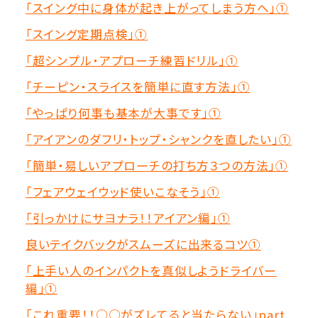
「スイング中に身体が起き上がってしまう方へ」①
「スイング定期点検」①
「超シンプル・アプローチ練習ドリル」①
「チーピン・スライスを簡単に直す方法」①
「やっぱり何事も基本が大事です」①
「アイアンのダフリ・トップ・シャンクを直したい」①
「簡単・易しいアプローチの打ち方３つの方法」①
「フェアウェイウッド使いこなそう」①
「引っかけにサヨナラ！！アイアン編」①
良いテイクバックがスムーズに出来るコツ①
「上手い人のインパクトを真似しようドライバー
編」①
「これ重要！！○○がズレてると当たらない」part