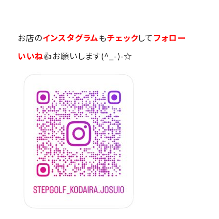
お店の
インスタグラム
も
チェック
して
フォロー
いいね
👍お願いします(^_-)-☆