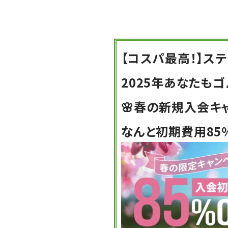
【コスパ最高！】ス
2025年あなたも
🌸春の新規入会キャ
なんと初期費用85％