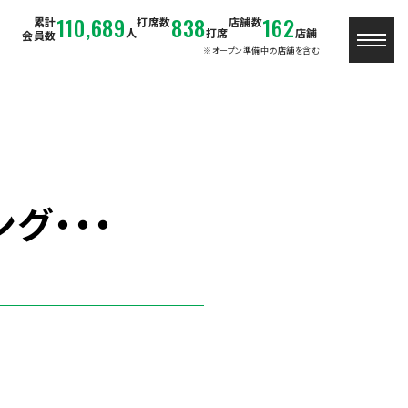
110,689
838
162
累計
打席数
店舗数
人
打席
店舗
会員数
※オープン準備中の店舗を含む
グ・・・