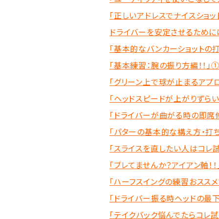
「正しいアドレスでナイスショット
ドライバーを安定させるために
「基本的なバンカーショットの打
「基本練習：腕の振り方編！！」
「グリーン上で球が止まるアプ
「ヘッドスピードが上がりずら
「ドライバーが曲がる時の即席修
「パターの基本的な構え方・打ち
「スライスを直したい人はコレ試
「ブレてませんか？アイアン軸！！
「ハーフスイングの練習おススメ
「ドライバー振る時ヘッドの最下
「テイクバック悩んでたらコレ試