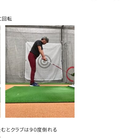
に回転
畳むとクラブは９０度倒れる