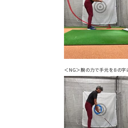
＜NG＞腕の力で手元を８の字