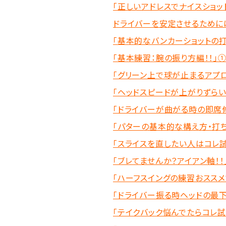
「正しいアドレスでナイスショット
ドライバーを安定させるために
「基本的なバンカーショットの打
「基本練習：腕の振り方編！！」
「グリーン上で球が止まるアプ
「ヘッドスピードが上がりずら
「ドライバーが曲がる時の即席修
「パターの基本的な構え方・打ち
「スライスを直したい人はコレ試
「ブレてませんか？アイアン軸！！
「ハーフスイングの練習おススメ
「ドライバー振る時ヘッドの最下
「テイクバック悩んでたらコレ試