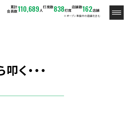
110,689
838
162
累計
打席数
店舗数
人
打席
店舗
会員数
※オープン準備中の店舗を含む
叩く・・・