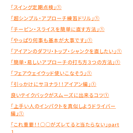
「スイング定期点検」①
「超シンプル・アプローチ練習ドリル」①
「チーピン・スライスを簡単に直す方法」①
「やっぱり何事も基本が大事です」①
「アイアンのダフリ・トップ・シャンクを直したい」①
「簡単・易しいアプローチの打ち方３つの方法」①
「フェアウェイウッド使いこなそう」①
「引っかけにサヨナラ！！アイアン編」①
良いテイクバックがスムーズに出来るコツ①
「上手い人のインパクトを真似しようドライバー
編」①
「これ重要！！○○がズレてると当たらない」part
１